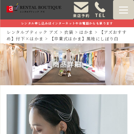
レンタル申し込みはインターネットやお電話からも承ります
レンタルブティック アズ
>
衣装
>
はかま
>
【アズおすす
め】付下×はかま
>
【卒業式はかま】黒地にしぼり白
商品詳細