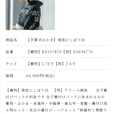
商品名
【卒業式はかま】黒地にしぼり白
品番
【着物】R5537870【袴】R5694770
サイズ
【着物】1.75寸【袴】2.6寸
価格
66,000円(税込)
【着物】黒地にしぼり白 【袴】クリーム無地 女子着
付けパックの料金です 女子着付けパックに含まれるもの
着物・はかま・長襦袢・半幅帯・重ね衿・草履・着付け用
小物セット・当日の着付け・ヘアセット *刺繍衿と帯飾り