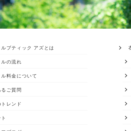
タルブティック アズとは
タルの流れ
タル料金について
あるご質問
のトレンド
ント