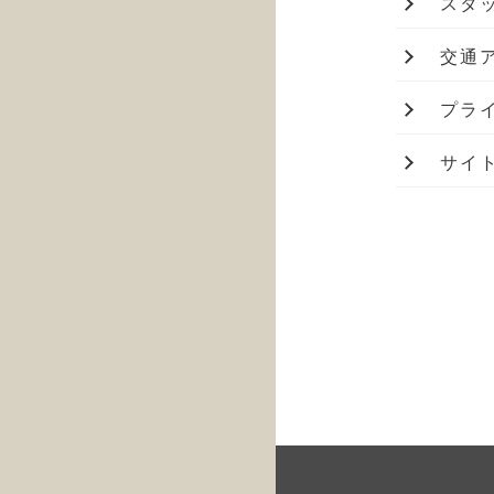
スタ
交通
プラ
サイ