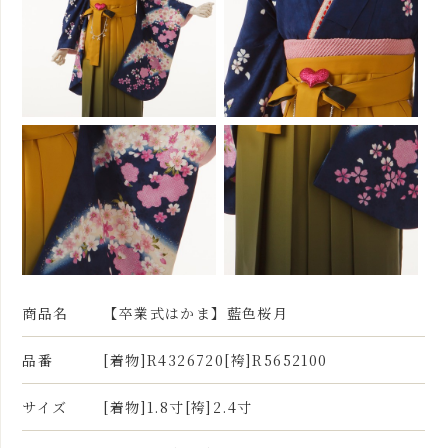
商品名
【卒業式はかま】藍色桜月
品番
[着物]R4326720[袴]R5652100
サイズ
[着物]1.8寸[袴]2.4寸