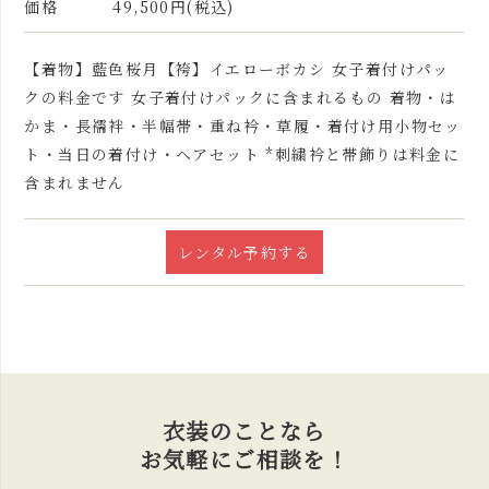
価格
49,500円(税込)
【着物】藍色桜月【袴】イエローボカシ 女子着付けパッ
クの料金です 女子着付けパックに含まれるもの 着物・は
かま・長襦袢・半幅帯・重ね衿・草履・着付け用小物セッ
ト・当日の着付け・ヘアセット *刺繍衿と帯飾りは料金に
含まれません
レンタル予約する
衣装のことなら
お気軽にご相談を！