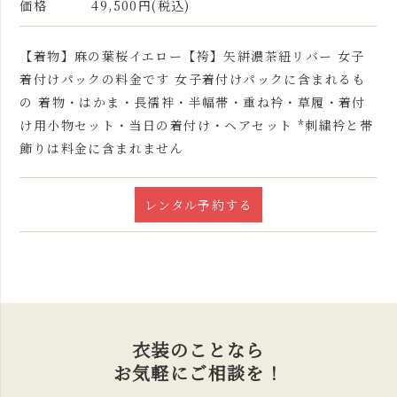
価格
49,500円(税込)
【着物】麻の葉桜イエロー【袴】矢絣濃茶紐リバー 女子
着付けパックの料金です 女子着付けパックに含まれるも
の 着物・はかま・長襦袢・半幅帯・重ね衿・草履・着付
け用小物セット・当日の着付け・ヘアセット *刺繍衿と帯
飾りは料金に含まれません
レンタル予約する
衣装のことなら
お気軽にご相談を！