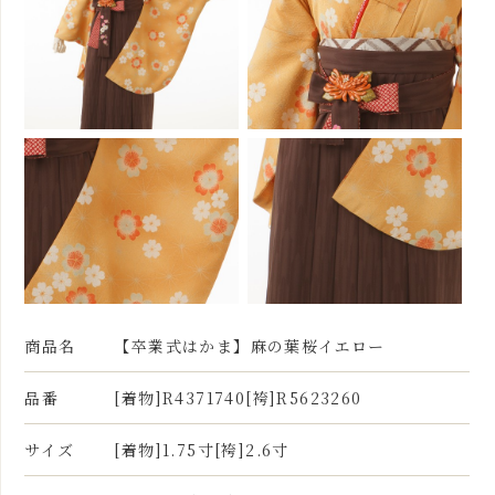
商品名
【卒業式はかま】麻の葉桜イエロー
品番
[着物]R4371740[袴]R5623260
サイズ
[着物]1.75寸[袴]2.6寸