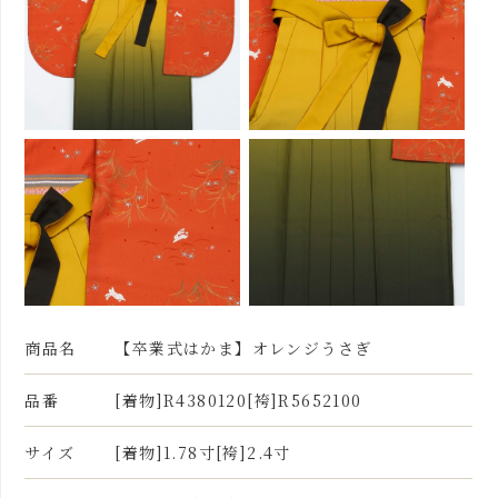
商品名
【卒業式はかま】オレンジうさぎ
品番
[着物]R4380120[袴]R5652100
サイズ
[着物]1.78寸[袴]2.4寸