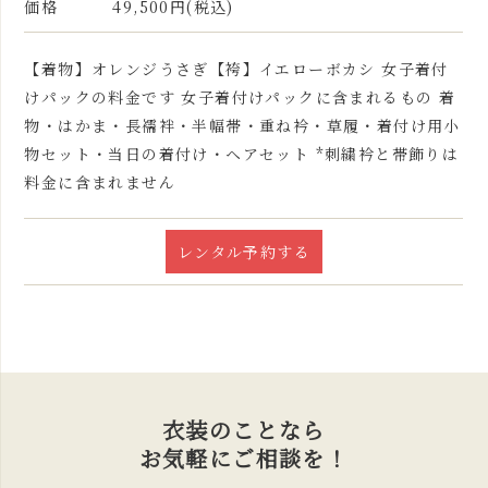
価格
49,500円(税込)
【着物】オレンジうさぎ【袴】イエローボカシ 女子着付
けパックの料金です 女子着付けパックに含まれるもの 着
物・はかま・長襦袢・半幅帯・重ね衿・草履・着付け用小
物セット・当日の着付け・ヘアセット *刺繍衿と帯飾りは
料金に含まれません
レンタル予約する
衣装のことなら
お気軽にご相談を！