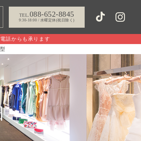
088-652-8845
TEL.
9:30-18:00 / 水曜定休(祝日除く)
お電話からも承ります
型
細