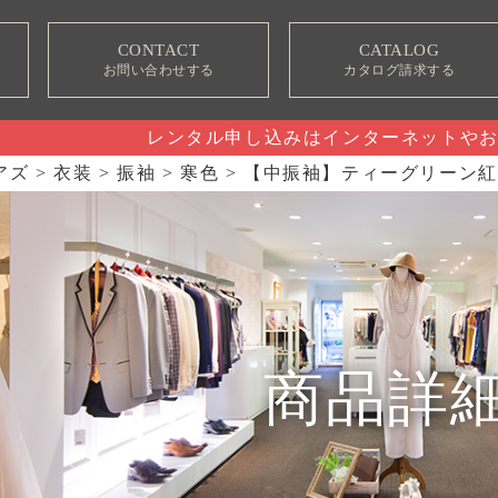
CONTACT
CATALOG
お問い合わせする
カタログ請求する
レンタル申し込みはインターネットや
アズ
>
衣装
>
振袖
>
寒色
>
【中振袖】ティーグリーン紅
商品詳