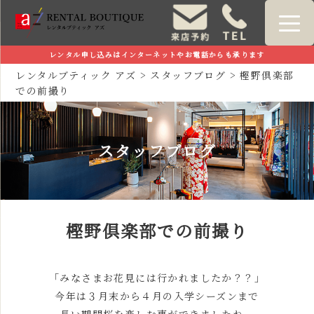
レンタル申し込みはインターネットやお電話からも承ります
レンタルブティック アズ
>
スタッフブログ
>
樫野倶楽部
での前撮り
スタッフブログ
樫野倶楽部での前撮り
「みなさまお花見には行かれましたか？？」
今年は３月末から４月の入学シーズンまで