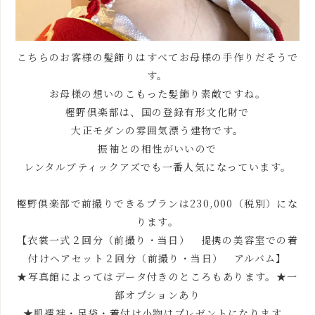
こちらのお客様の髪飾りはすべてお母様の手作りだそうで
す。
お母様の想いのこもった髪飾り素敵ですね。
樫野倶楽部は、国の登録有形文化財で
大正モダンの雰囲気漂う建物です。
振袖との相性がいいので
レンタルブティックアズでも一番人気になっています。
樫野倶楽部で前撮りできるプランは230,000（税別）にな
ります。
【衣裳一式２回分（前撮り・当日） 提携の美容室での着
付けヘアセット２回分（前撮り・当日） アルバム】
★写真館によってはデータ付きのところもあります。★一
部オプションあり
★肌襦袢・足袋・着付け小物はプレゼントになります。