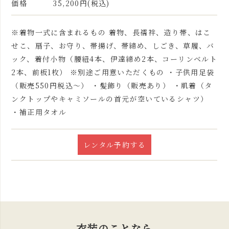
価格
35,200円(税込)
※着物一式に含まれるもの 着物、長襦袢、造り帯、はこ
せこ、扇子、お守り、帯揚げ、帯締め、しごき、草履、バ
ック、着付小物（腰紐4本、伊達締め2本、コーリンベルト
2本、前板1枚） ※別途ご用意いただくもの ・子供用足袋
（販売550円税込～） ・髪飾り（販売あり） ・肌着（タ
ンクトップやキャミソールの首元が空いているシャツ）
・補正用タオル
レンタル予約する
衣装のことなら