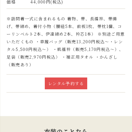
価格
44,000円(税込)
※訪問着一式に含まれるもの 着物、帯、長襦袢、帯揚
げ、帯締め、着付小物（腰紐5本、前板1枚、帯枕1個、コ
ーリンベルト2本、伊達締め2本、衿芯1本） ※別途ご用意
いただくもの ・草履バッグ（販売13,200円税込～・レン
タル5,500円税込～） ・肌襦袢（販売5,170円税込～）、
足袋（販売2,970円税込） ・補正用タオル ・かんざし
（販売あり）
レンタル予約する
衣装のことなら