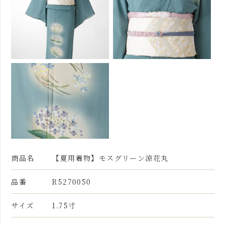
商品名
【夏用着物】モスグリーン涼花丸
品番
R5270050
サイズ
1.75寸