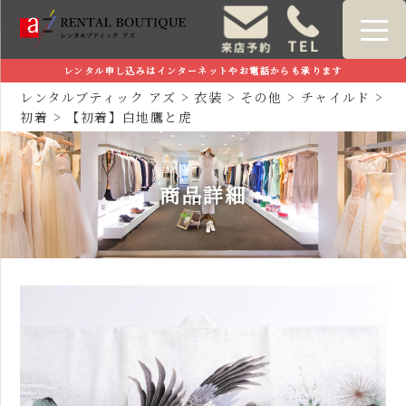
レンタル申し込みはインターネットやお電話からも承ります
レンタルブティック アズ
>
衣装
>
その他
>
チャイルド
>
初着
>
【初着】白地鷹と虎
商品詳細