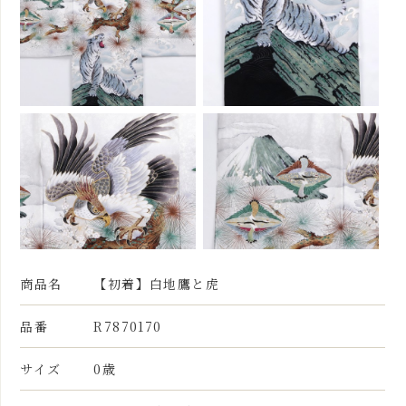
商品名
【初着】白地鷹と虎
品番
R7870170
サイズ
0歳