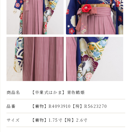
商品名
【卒業式はかま】青色鶴姫
品番
【着物】R4093910【袴】R5623270
サイズ
【着物】1.75寸【袴】2.6寸