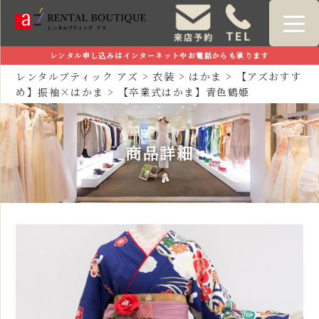
レンタル申し込みはインターネットやお電話からも承ります
レンタルブティック アズ
>
衣装
>
はかま
>
【アズおすす
め】振袖×はかま
>
【卒業式はかま】青色鶴姫
商品詳細