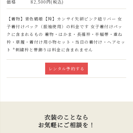
価格
82,500円(税込)
【着物】青色鶴姫【袴】カンサイ矢絣ピンク紐リバー 女
子着付けパック（振袖使用）の料金です 女子着付けパッ
クに含まれるもの 着物・はかま・長襦袢・半幅帯・重ね
衿・草履・着付け用小物セット・当日の着付け・ヘアセッ
ト *刺繍衿と帯飾りは料金に含まれません
レンタル予約する
衣装のことなら
お気軽にご相談を！