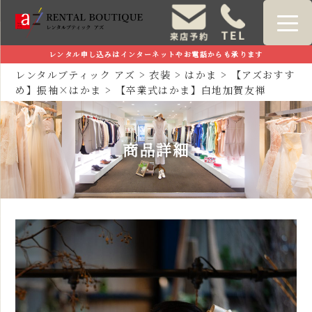
レンタル申し込みはインターネットやお電話からも承ります
レンタルブティック アズ
>
衣装
>
はかま
>
【アズおすす
め】振袖×はかま
>
【卒業式はかま】白地加賀友禅
商品詳細