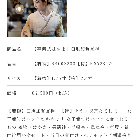
商品名
【卒業式はかま】白地加賀友禅
品番
【着物】R4003200【袴】R5623470
サイズ
【着物】1.75寸【袴】2.6寸
価格
82,500円（税込）
【着物】白地加賀友禅 【袴】ナカノ抹茶たてしま 女
子着付けパックの料金です 女子着付けパックに含まれる
もの 着物・はかま・長襦袢・半幅帯・重ね衿・草履・着
付け用小物セット・当日の着付け・ヘアセット *刺繍衿と