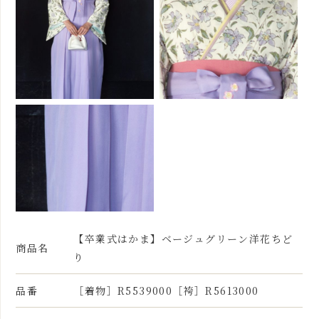
【卒業式はかま】ベージュグリーン洋花ちど
商品名
り
品番
［着物］R5539000［袴］R5613000