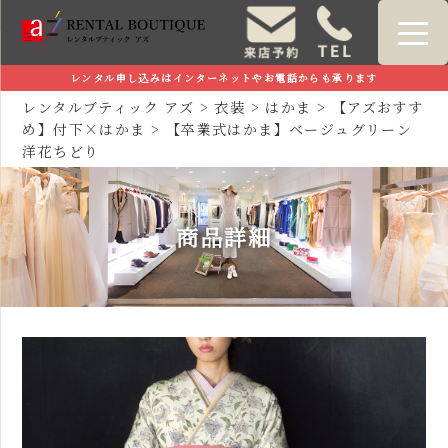
レンタル申し込みはインターネットやお電話からも承ります
レンタルブティック アズ
>
衣装
>
はかま
>
【アズおすす
め】付下×はかま
>
【卒業式はかま】ベージュグリーン
洋花ちどり
商品詳細