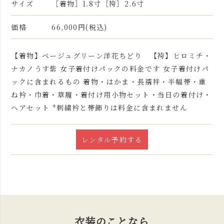
サイズ
［着物］1.8寸［袴］2.6寸
価格
66,000円(税込)
【着物】ベージュグリーン洋花ちどり 【袴】ヒロミチ・
ナカノうす紫 女子着付けパックの料金です 女子着付けパ
ックに含まれるもの 着物・はかま・長襦袢・半幅帯・重
ね衿・巾着・草履・着付け用小物セット・当日の着付け・
ヘアセット *刺繍衿と帯飾りは料金に含まれません
レンタル予約する
衣装のことなら