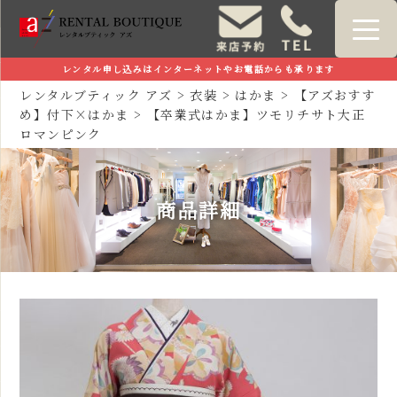
レンタル申し込みはインターネットやお電話からも承ります
レンタルブティック アズ
>
衣装
>
はかま
>
【アズおすす
め】付下×はかま
>
【卒業式はかま】ツモリチサト大正
ロマンピンク
商品詳細