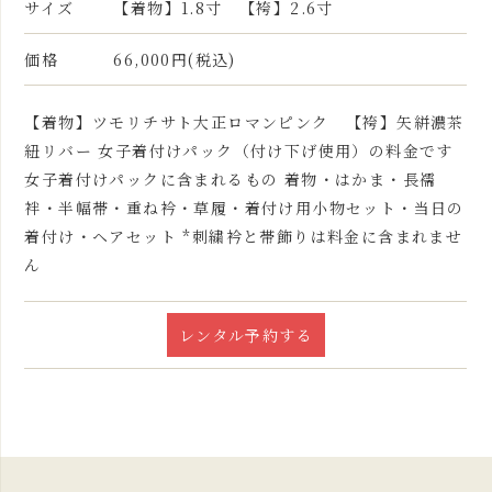
サイズ
【着物】1.8寸 【袴】2.6寸
価格
66,000円(税込)
【着物】ツモリチサト大正ロマンピンク 【袴】矢絣濃茶
紐リバー 女子着付けパック（付け下げ使用）の料金です
女子着付けパックに含まれるもの 着物・はかま・長襦
袢・半幅帯・重ね衿・草履・着付け用小物セット・当日の
着付け・ヘアセット *刺繍衿と帯飾りは料金に含まれませ
ん
レンタル予約する