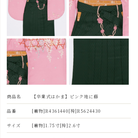
商品名
【卒業式はかま】ピンク地に藤
品番
[着物]R4361440[袴]R5624430
サイズ
[着物]1.75寸[袴]2.6寸