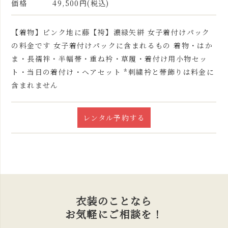
価格
49,500円(税込)
【着物】ピンク地に藤【袴】濃緑矢絣 女子着付けパック
の料金です 女子着付けパックに含まれるもの 着物・はか
ま・長襦袢・半幅帯・重ね衿・草履・着付け用小物セッ
ト・当日の着付け・ヘアセット *刺繍衿と帯飾りは料金に
含まれません
レンタル予約する
衣装のことなら
お気軽にご相談を！