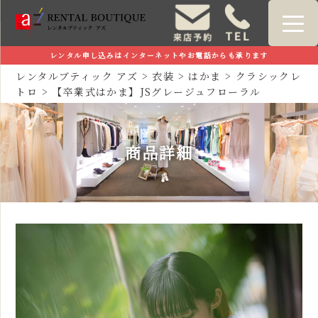
レンタル申し込みはインターネットやお電話からも承ります
レンタルブティック アズ
>
衣装
>
はかま
>
クラシックレ
トロ
>
【卒業式はかま】JSグレージュフローラル
商品詳細