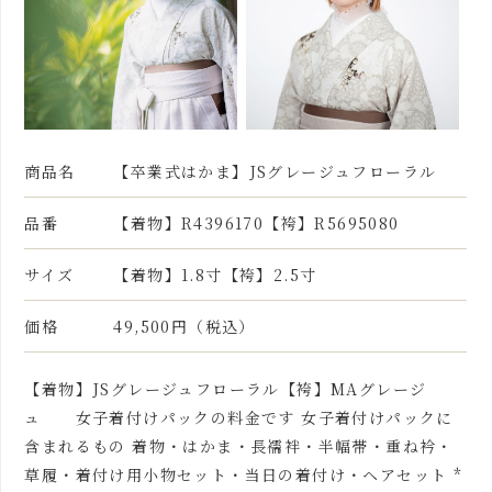
商品名
【卒業式はかま】JSグレージュフローラル
品番
【着物】R4396170【袴】R5695080
サイズ
【着物】1.8寸【袴】2.5寸
価格
49,500円（税込）
【着物】JSグレージュフローラル【袴】MAグレージ
ュ 女子着付けパックの料金です 女子着付けパックに
含まれるもの 着物・はかま・長襦袢・半幅帯・重ね衿・
草履・着付け用小物セット・当日の着付け・ヘアセット *