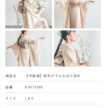
商品名
【中振袖】桃色がすみおぼろ染め
品番
R4070180
サイズ
1.8寸