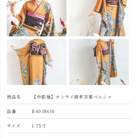
商品名
【中振袖】カンサイ路考茶菱ペルシャ
品番
R4038610
サイズ
1.75寸