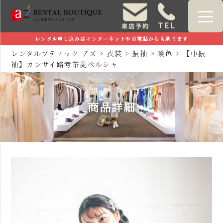
レンタル申し込みはインターネットやお電話からも承ります
レンタルブティック アズ
>
衣装
>
振袖
>
暖色
>
【中振
袖】カンサイ路考茶菱ペルシャ
商品詳細