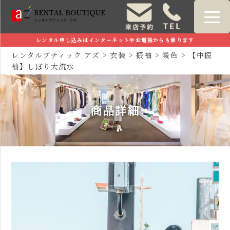
レンタル申し込みはインターネットやお電話からも承ります
レンタルブティック アズ
>
衣装
>
振袖
>
暖色
>
【中振
袖】しぼり大流水
商品詳細