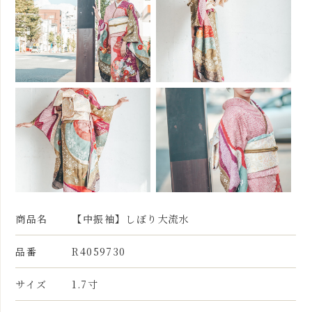
商品名
【中振袖】しぼり大流水
品番
R4059730
サイズ
1.7寸