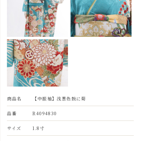
商品名
【中振袖】浅葱色鼓に菊
品番
R4094830
サイズ
1.8寸