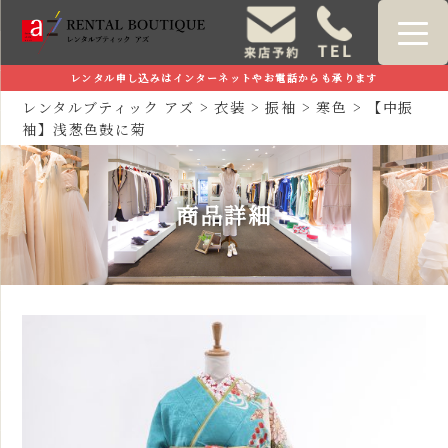
レンタル申し込みはインターネットやお電話からも承ります
レンタルブティック アズ
>
衣装
>
振袖
>
寒色
>
【中振
袖】浅葱色鼓に菊
商品詳細