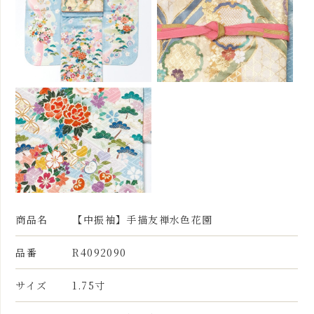
商品名
【中振袖】手描友禅水色花園
品番
R4092090
サイズ
1.75寸