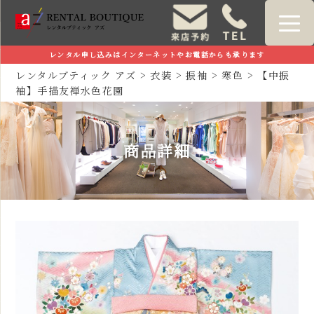
レンタル申し込みはインターネットやお電話からも承ります
レンタルブティック アズ
>
衣装
>
振袖
>
寒色
>
【中振
袖】手描友禅水色花園
商品詳細