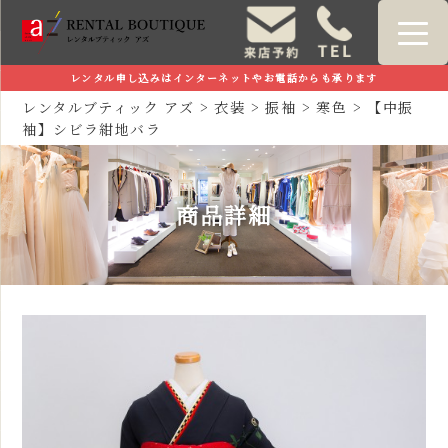
レンタル申し込みはインターネットやお電話からも承ります
レンタルブティック アズ
>
衣装
>
振袖
>
寒色
>
【中振
袖】シビラ紺地バラ
商品詳細