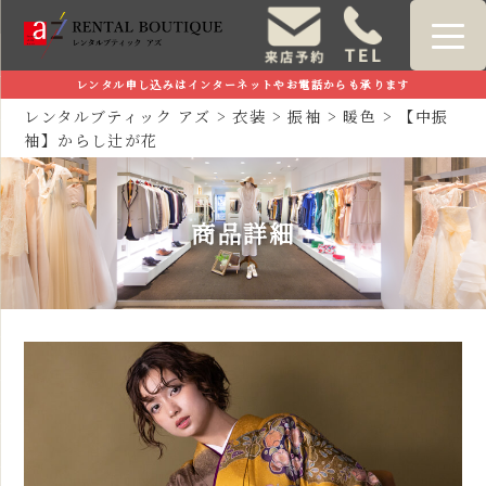
レンタル申し込みはインターネットやお電話からも承ります
レンタルブティック アズ
>
衣装
>
振袖
>
暖色
>
【中振
袖】からし辻が花
商品詳細