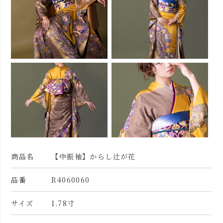
商品名
【中振袖】からし辻が花
品番
R4060060
サイズ
1.78寸