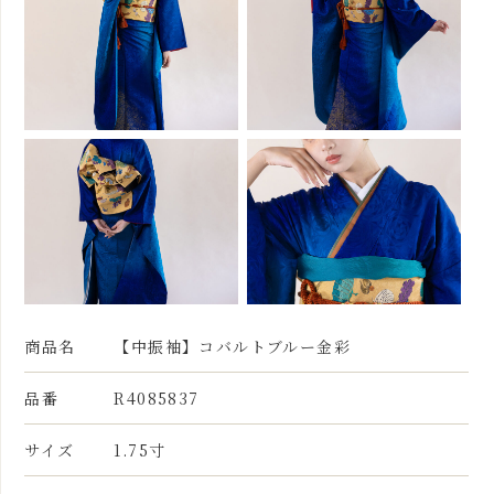
商品名
【中振袖】コバルトブルー金彩
品番
R4085837
サイズ
1.75寸