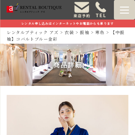
レンタル申し込みはインターネットやお電話からも承ります
レンタルブティック アズ
>
衣装
>
振袖
>
寒色
>
【中振
袖】コバルトブルー金彩
商品詳細