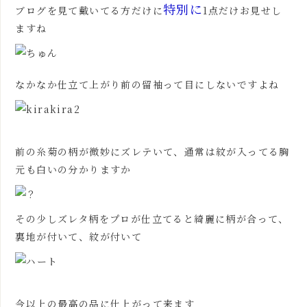
特別に
ブログを見て戴いてる方だけに
1点だけお見せし
ますね
なかなか仕立て上がり前の留袖って目にしないですよね
前の
糸菊
の柄が微妙にズレテいて、通常は紋が入ってる胸
元も白いの分かりますか
その少しズレタ柄を
プロ
が仕立てると綺麗に柄が合って、
裏地が付いて、紋が付いて
今以上の最高の品に仕上がって来ます